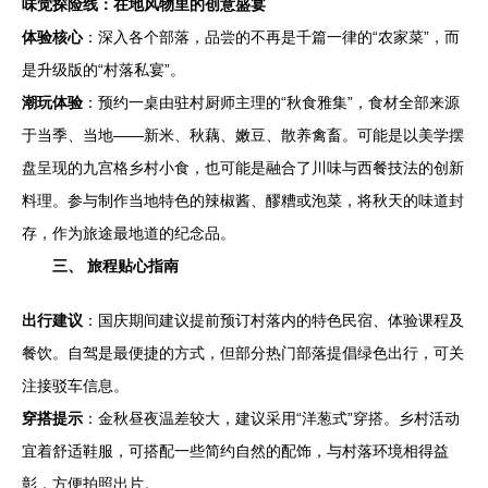
味觉探险线：在地风物里的创意盛宴
体验核心
：深入各个部落，品尝的不再是千篇一律的“农家菜”，而
是升级版的“村落私宴”。
潮玩体验
：预约一桌由驻村厨师主理的“秋食雅集”，食材全部来源
于当季、当地——新米、秋藕、嫩豆、散养禽畜。可能是以美学摆
盘呈现的九宫格乡村小食，也可能是融合了川味与西餐技法的创新
料理。参与制作当地特色的辣椒酱、醪糟或泡菜，将秋天的味道封
存，作为旅途最地道的纪念品。
三、 旅程贴心指南
出行建议
：国庆期间建议提前预订村落内的特色民宿、体验课程及
餐饮。自驾是最便捷的方式，但部分热门部落提倡绿色出行，可关
注接驳车信息。
穿搭提示
：金秋昼夜温差较大，建议采用“洋葱式”穿搭。乡村活动
宜着舒适鞋服，可搭配一些简约自然的配饰，与村落环境相得益
彰，方便拍照出片。