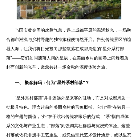
当国庆黄金周的欢腾气息，遇上成都平原的温润秋光，一场融
合都市潮流与乡村野趣的独特旅程便悄然开启。告别传统景区的喧
嚣人海，让我们将目光投向那些散落在成都周边的“星外系村部
落”——它们如同遗落人间的星辰，在美丽乡村的画卷上闪烁着质
朴而创新的光芒，邀您共赴一场金秋的深度体验之旅。
一、 概念解码：何为“星外系村部落”？
“星外系村部落”并非遥远外星来客的驻地，而是对成都周边一
批极具特色、理念超前的美丽乡村的形象概括。它们“星”在独具一
格的主题与颜值，“外”在于跳出传统农家乐的范式，“系”指自成体
系的文化与产业生态，“部落”则强调其社群感与沉浸式体验。这些
村落或依托非遗手工艺重生，或凭借现代艺术设计焕新，或以生态