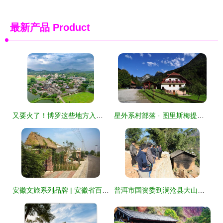
最新产品
Product
又要火了！博罗这些地方入选旅游特色村，乡村旅游精品线路揭秘“星外系村部落”
星外系村部落 · 图里斯梅提葛来阁乡村民宿预订指南
安徽文旅系列品牌 | 安徽省百家乡村旅游扶贫示范村 合肥·淮北篇——星外系村部落
普洱市国资委到澜沧县大山乡芒海村开展“自强诚信感党恩”系列活动