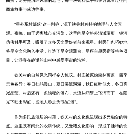
曲折，两旁是历经风雨的老宅，每一块砖石似乎都在诉说着过往的
商旅故事与戍边往事。
“星外系村部落”这一别称，源于铁关村独特的地理与人文景
观。夜晚，由于远离城市光污染，这里的星空格外清澈璀璨，银河
仿佛触手可及，吸引了众多天文爱好者前来观星。村民们也巧妙地
将星空文化融入生活，打造了星空观测台、星座主题民宿等特色项
目，让游客在静谧的山村中感受宇宙的浩瀚。
铁关村的自然风光同样令人惊叹。村庄被原始森林覆盖，四季
景色各异：春日杜鹃漫山，夏日溪流潺潺，秋日红叶似火，冬日雾
凇晶莹。村后还有一条隐秘的瀑布，水流从峭壁上飞泻而下，在阳
光下映出彩虹，当地人称之为“彩虹瀑”。
作为多民族混居的村落，铁关村的文化也呈现出多元融合的特
点。这里既有闽北的农耕传统，又受赣文化影响，形成了独特的饮