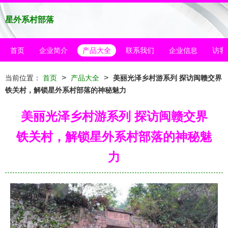
星外系村部落
首页
企业简介
产品大全
联系我们
企业信息
访客
>
>
当前位置：
首页
产品大全
美丽光泽乡村游系列 探访闽赣交界
铁关村，解锁星外系村部落的神秘魅力
美丽光泽乡村游系列 探访闽赣交界
铁关村，解锁星外系村部落的神秘魅
力