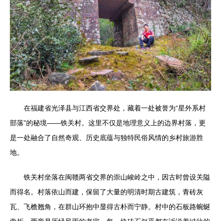
在福建省光泽县与江西省交界处，藏着一处被誉为“星外系村
部落”的秘境——铁关村。这里不仅是地理意义上的边界村落，更
是一处融合了自然奇观、历史底蕴与独特民俗风情的乡村旅游胜
地。
铁关村坐落在闽赣两省交界的崇山峻岭之中，因古时曾设关隘
而得名。村落依山而建，保留了大量的明清时期古建筑，青砖灰
瓦、飞檐翘角，在群山环抱中显得古朴而宁静。村中的石板路蜿蜒